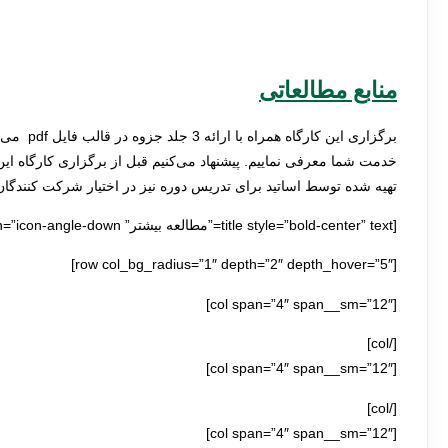
منابع مطالعاتی
برگزاری ا
خدمت شما معرفی نماییم. پیشنهاد می‌کنیم قبل از برگزاری کارگاه این م
تهیه شده توسط اساتید برای تدریس دوره نیز در اختیار شرکت کنندگ
[title style=”bold-center” text=”مطالعه بیشتر” icon=”icon-angle-down”]
[row col_bg_radius=”1″ depth=”2″ depth_hover=”5″]
[col span=”4″ span__sm=”12″]
[/col]
[col span=”4″ span__sm=”12″]
[/col]
[col span=”4″ span__sm=”12″]