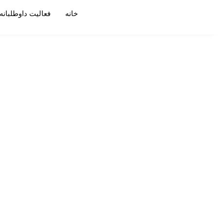
خانه
فعالیت داوطلبانه
نکته 2 : چگونگی کنترل اضطراب قبل از شرکت در جلسه